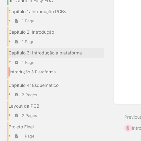
utilizando o Easy EDA
Capítulo 1: Introdução PCBs
1 Page
Capítulo 2: Introdução
1 Page
Capitulo 3: Introdução à plataforma
1 Page
Introdução à Plataforma
Capítulo 4: Esquemático
2 Pages
Layout da PCB
2 Pages
Previou
Projeto Final
Intr
1 Page