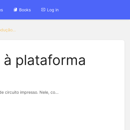
es
Books
Log in
odução...
 à plataforma
circuito impresso. Nele, co...